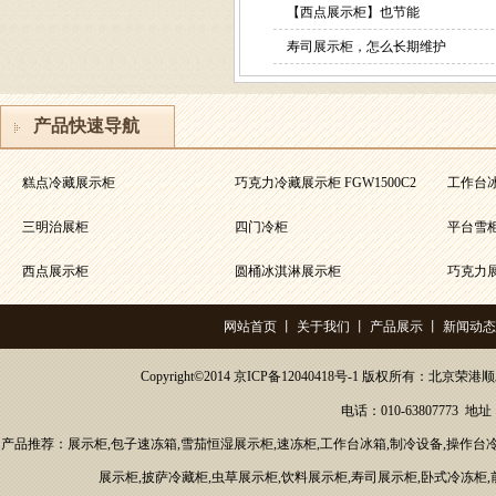
【西点展示柜】也节能
寿司展示柜
寿司展示柜，怎么长期维护
产品快速导航
巧克力冷藏展示柜
糕点冷藏展示柜
巧克力冷藏展示柜 FGW1500C2
工作台冰箱
FGW1500C2
三明治展柜
四门冷柜
平台雪柜 
西点展示柜
圆桶冰淇淋展示柜
巧克力
寿司展示柜
网站首页
丨
关于我们
丨
产品展示
丨
新闻动态
工作台冰箱 TZ15L2
Copyright©2014
京ICP备12040418号-1
版权所有：
北京荣港顺
电话：010-63807773 
产品推荐：展示柜,包子速冻箱,
雪茄恒湿展示柜
,速冻柜,工作台冰箱,制冷设备,
操作台
展示柜
,披萨冷藏柜,
虫草展示柜
,饮料展示柜,
寿司展示柜
,卧式冷冻柜,