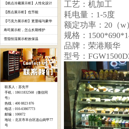
工艺：机加工
【糕点冷藏展示柜】人性化设计
【西点展示柜】也节能
耗电量：1-5度
【巧克力展示柜】更显端与豪华
额定功率：20（w
寿司展示柜，怎么长期维护
规格：1500*690*1
雪茄恒湿展示柜效保温
品牌：荣港顺华
型号：FGW1500D
联系人：苏先平
手机：18611832568（微信同
号）
热线：400 8823 876
电话：010-63807773
邮编：100072
地址：北京市丰台区连山岗甲77
号