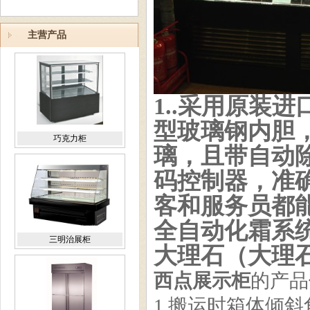
主营产品
1..采用原装
型玻璃钢内胆，
巧克力柜
璃，且带自动除
码控制器，准确
客和服务员都能
全自动化霜系统
三明治展柜
大理石（大理石
西点展示柜
的产品
1.搬运时箱体倾