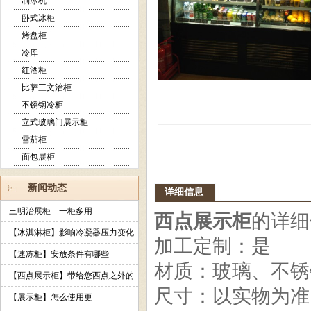
制冰机
卧式冰柜
烤盘柜
冷库
红酒柜
比萨三文治柜
不锈钢冷柜
立式玻璃门展示柜
雪茄柜
面包展柜
新闻动态
详细信息
三明治展柜---一柜多用
西点展示柜
的详细
【冰淇淋柜】影响冷凝器压力变化
加工定制：是
的原因
【速冻柜】安放条件有哪些
材质：玻璃、不锈
【西点展示柜】带给您西点之外的
尺寸：以实物为准
艺术感受
【展示柜】怎么使用更