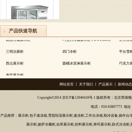
平台雪柜 TZ15L2
产品快速导航
三明治展柜
四门冷柜
平台雪柜 
饮料展示柜 AB15
西点展示柜
圆桶冰淇淋展示柜
巧克力
寿司展示柜
糕点冷藏展示柜
巧克力冷
巧克力柜
网站首页
丨
关于我们
丨
产品展示
丨
新闻动态
Copyright©2014
京ICP备12040418号-1
版权所有：
北京荣港顺
单弧玻璃巧克力冷藏风冷展
示柜
电话：010-63807773 
产品推荐：展示柜,包子速冻箱,
雪茄恒湿展示柜
,速冻柜,工作台冰箱,制冷设备,
操作台
展示柜
,披萨冷藏柜,
虫草展示柜
,饮料展示柜,
寿司展示柜
,卧式冷冻柜,