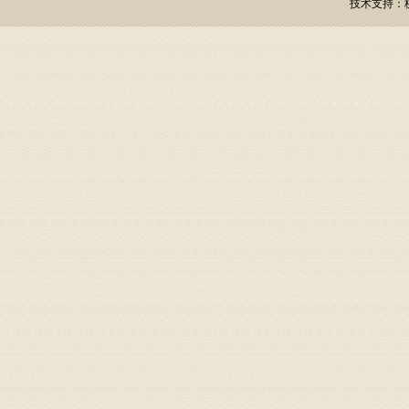
技术支持：
西点展示柜
圆桶冰淇淋展示柜
巧克力展示柜