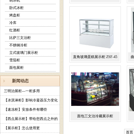
制冰机
卧式冰柜
烤盘柜
冷库
红酒柜
比萨三文治柜
不锈钢冷柜
立式玻璃门展示柜
直角玻璃蛋糕展示柜 ZSF-45
曲
雪茄柜
面包展柜
新闻动态
三明治展柜---一柜多用
【冰淇淋柜】影响冷凝器压力变化
的原因
【速冻柜】安放条件有哪些
面包三文治冷藏展示柜
【西点展示柜】带给您西点之外的
FGW1500D3
艺术感受
【展示柜】怎么使用更
首页