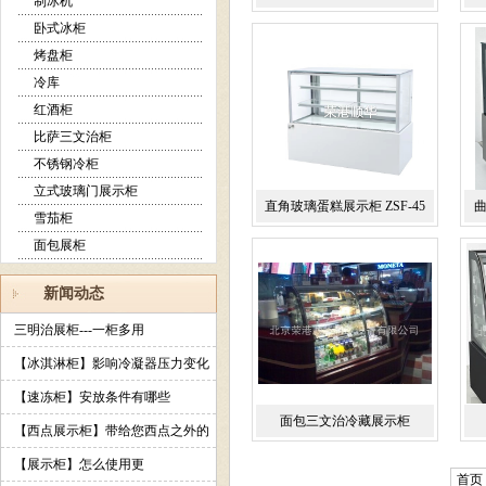
制冰机
卧式冰柜
烤盘柜
冷库
红酒柜
比萨三文治柜
不锈钢冷柜
立式玻璃门展示柜
直角玻璃蛋糕展示柜 ZSF-45
曲
雪茄柜
面包展柜
新闻动态
三明治展柜---一柜多用
【冰淇淋柜】影响冷凝器压力变化
的原因
【速冻柜】安放条件有哪些
面包三文治冷藏展示柜
【西点展示柜】带给您西点之外的
FGW1500D3
艺术感受
【展示柜】怎么使用更
首页