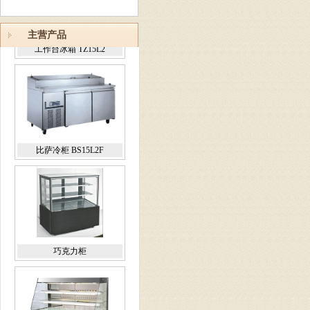
主营产品
比萨冷柜 BS15L2F
巧克力柜