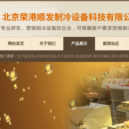
网站首页
关于我们
产品展示
新闻动态
热门搜索：
包子速冻箱,冰激凌速冻箱,饺子速冻柜,急速低温柜,披萨冷藏柜,茶叶保鲜展