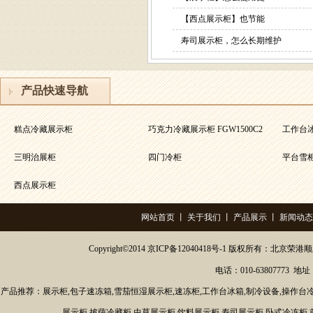
【西点展示柜】也节能
寿司展示柜，怎么长期维护
饮料展示柜 AB15
产品快速导航
糕点冷藏展示柜
巧克力冷藏展示柜 FGW1500C2
工作台冰箱
三明治展柜
四门冷柜
平台雪柜 
单弧玻璃巧克力冷藏风冷展
西点展示柜
圆桶冰淇淋展示柜
巧克力
示柜
寿司展示柜
网站首页
丨
关于我们
丨
产品展示
丨
新闻动态
Copyright©2014
京ICP备12040418号-1
版权所有：
北京荣港顺
电话：010-63807773 
西点展示柜
产品推荐：展示柜,包子速冻箱,
雪茄恒湿展示柜
,速冻柜,工作台冰箱,制冷设备,
操作台
展示柜
,披萨冷藏柜,
虫草展示柜
,饮料展示柜,
寿司展示柜
,卧式冷冻柜,