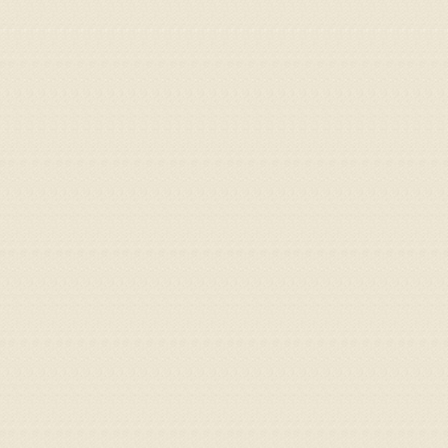
工作台冰箱 TZ15L2
比萨冷柜 BS15L2F