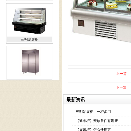
三明治展柜
上一篇
四门冷柜
下一篇
最新资讯
三明治展柜---一柜多用
平台雪柜 TZ15L2
【速冻柜】安放条件有哪些
【展示柜】怎么使用更